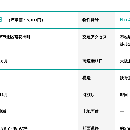
円
No.
物件番号
（坪単価：5,103円）
堺市北区南花田町
交通
アクセス
布忍
徒歩1
2ヵ月
高速乗り口
大阪
構造
鉄骨
11月
引渡し
即日
地域
土地面積
ー
.89㎡ (48.97坪)
前面道路
約5