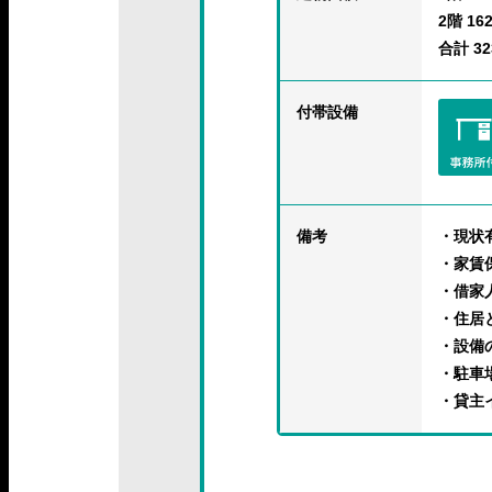
2階 162
合計 323
付帯設備
備考
・現状
・家賃
・借家
・住居
・設備
・駐車
・貸主