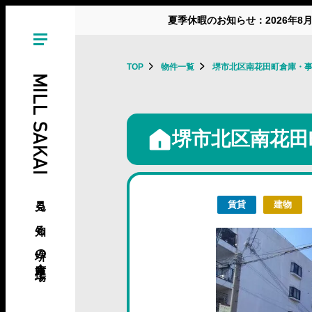
夏季休暇のお知らせ：2026年8
TOP
物件一覧
堺市北区南花田町倉庫・
MILL SAKAI
堺市北区南花田
見る、知る、堺の倉庫･工場
賃貸
建物