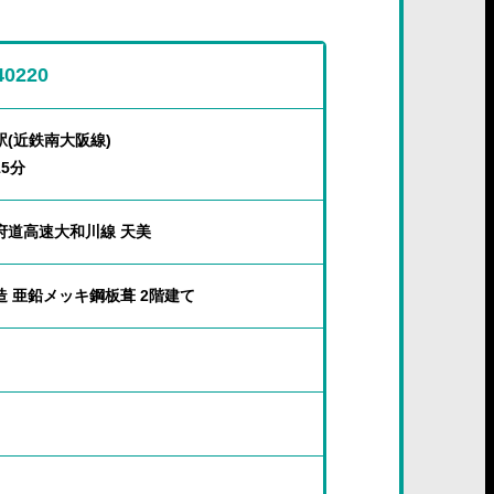
40220
駅(近鉄南大阪線)
5分
府道高速大和川線 天美
造 亜鉛メッキ鋼板葺 2階建て
ｍ