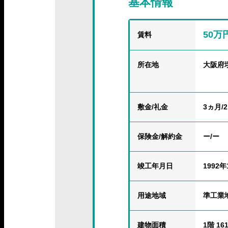
基本情報
50万
賃料
所在地
大阪府
敷金/礼金
3ヵ月/
保険金
/解約金
ー/ー
竣工年月日
1992年
用途地域
準工業
建物面積
1階 161