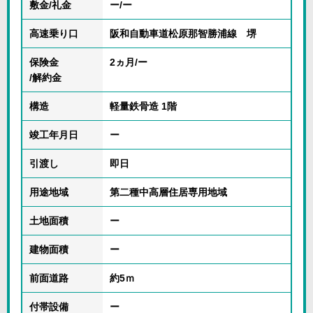
敷金/礼金
ー/ー
高速乗り口
阪和自動車道松原那智勝浦線 堺
保険金
2ヵ月/ー
/解約金
構造
軽量鉄骨造 1階
竣工年月日
ー
引渡し
即日
用途地域
第二種中高層住居専用地域
土地面積
ー
建物面積
ー
前面道路
約5ｍ
付帯設備
ー