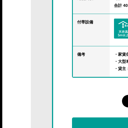
合計 403
付帯設備
備考
・家賃
・大型
・貸主