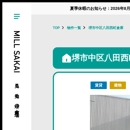
夏季休暇のお知らせ：2026年8
TOP
物件一覧
堺市中区八田西町倉庫
MILL SAKAI
堺市中区八田西
見る、知る、堺の倉庫･工場
賃貸
建物