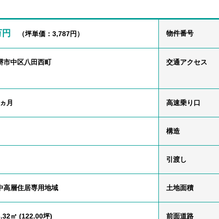
2万円
物件番号
（坪単価：3,787円）
堺市中区八田西町
交通
アクセス
1ヵ月
高速乗り口
構造
引渡し
中高層住居専用地域
土地面積
.32㎡ (122.00坪)
前面道路