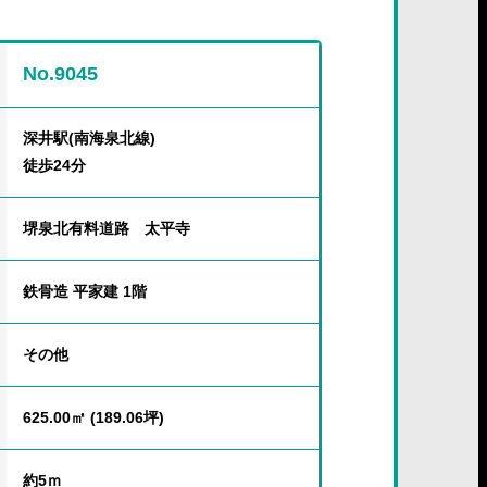
No.9045
深井駅(南海泉北線)
徒歩24分
堺泉北有料道路 太平寺
鉄骨造 平家建 1階
その他
625.00㎡ (189.06坪)
約5ｍ