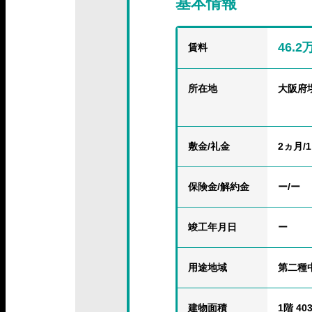
基本情報
46.
賃料
所在地
大阪府
敷金/礼金
2ヵ月/
保険金
/解約金
ー/ー
竣工年月日
ー
用途地域
第二種
建物面積
1階 403