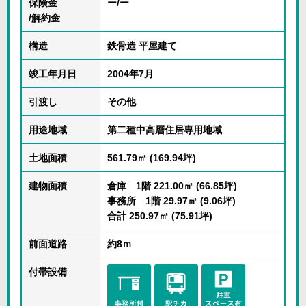
保険金
ー/ー
/解約金
構造
鉄骨造 平屋建て
竣工年月日
2004年7月
引渡し
その他
用途地域
第二種中高層住居専用地域
土地面積
561.79㎡ (169.94坪)
建物面積
倉庫 1階 221.00㎡ (66.85坪)
事務所 1階 29.97㎡ (9.06坪)
合計 250.97㎡ (75.91坪)
前面道路
約8ｍ
付帯設備