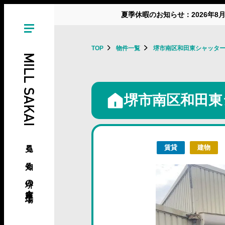
夏季休暇のお知らせ：2026年8
TOP
物件一覧
堺市南区和田東シャッター
MILL SAKAI
堺市南区和田東
見る、知る、堺の倉庫･工場
賃貸
建物