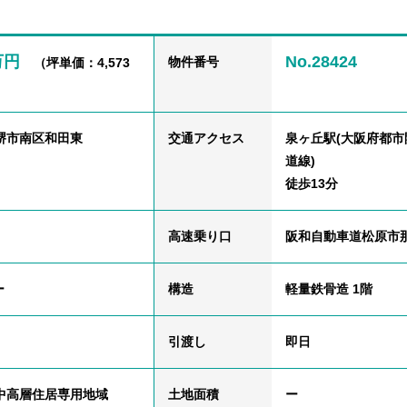
9万円
No.28424
物件番号
（坪単価：4,573
堺市南区和田東
交通
アクセス
泉ヶ丘駅(大阪府都
道線)
徒歩13分
高速乗り口
阪和自動車道松原市
ー
構造
軽量鉄骨造 1階
引渡し
即日
中高層住居専用地域
土地面積
ー