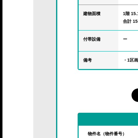
建物面積
1階 15.
合計 15.
付帯設備
ー
備考
・1区画
物件名（物件番号）