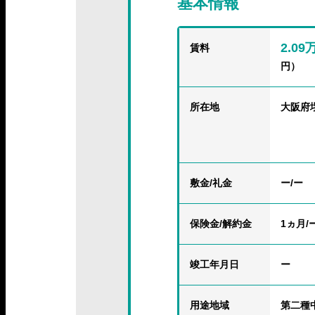
基本情報
2.0
賃料
円）
所在地
大阪府
敷金/礼金
ー/ー
保険金
/解約金
1ヵ月/
竣工年月日
ー
用途地域
第二種