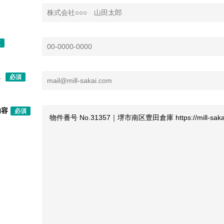
須
ス
必須
内容
必須