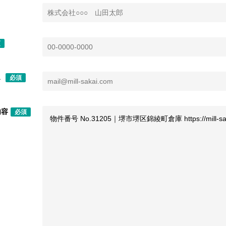
須
ス
必須
内容
必須