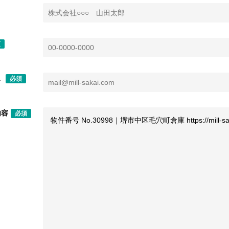
須
ス
必須
内容
必須