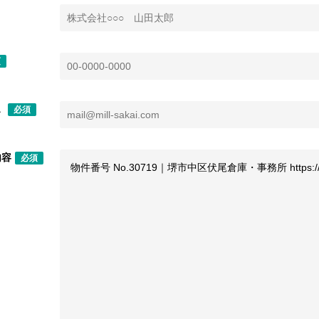
須
ス
必須
内容
必須