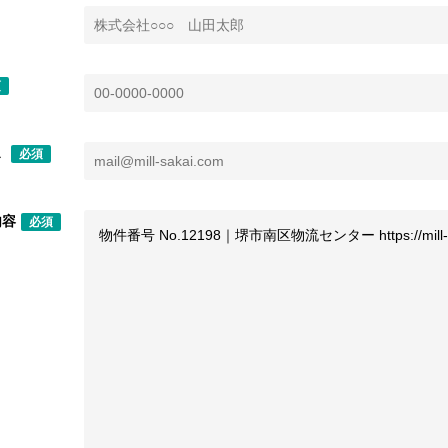
須
ス
必須
内容
必須